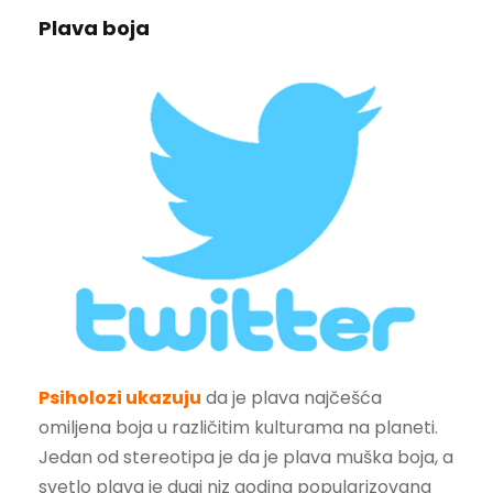
Plava boja
Psiholozi ukazuju
da je plava najčešća
omiljena boja u različitim kulturama na planeti.
Jedan od stereotipa je da je plava muška boja, a
svetlo plava je dugi niz godina popularizovana