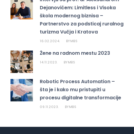
Dejanovićem: Limitless i Visoka
škola modernog biznisa –
Partnerstvo za podsticaj ruralnog
turizma Vučja i Kratova
16.02.2024.
MBS
BY
Žene na radnom mestu 2023
14.11.2023.
MBS
BY
Robotic Process Automation –
šta je i kako mu pristupiti u
procesu digitalne transformacije
09.11.2023.
MBS
BY