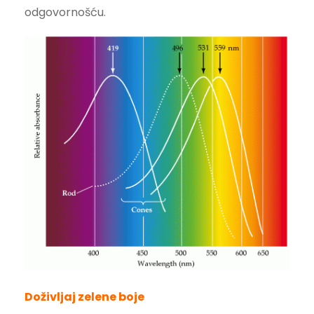
odgovornošću.
Doživljaj zelene boje