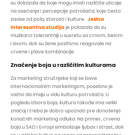
su dokazala da boje mogu imati različite uticaje
na osećanja i percepcije potrošača, koje često
zavise od pola, starosti i kulture.
Jedna
interesantna studija
je pokazala da su
muškarci tolerantniji u susretu sa crnom, belom
i sivom, dok su žene pozitivno reagovale na
crvene i plave kombinacije.
Značenje boja u različitim kulturama
Za marketing stručnjake koji se bave
internacionalnim marketingom, posebno je
važno da imaju u vidu kulturu potrošača. U
pogledu izbora boja, kultura takođe ima veliki
značaj i treba je dobro upoznati pre donošenja
konačnih marketing odluka. Na primer, crvena
boja u SAD i Evropi simbolizuje ljubav i strast, dok