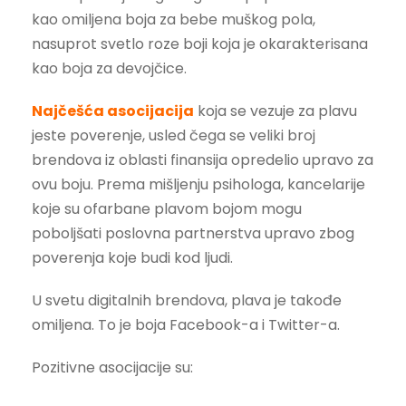
kao omiljena boja za bebe muškog pola,
nasuprot svetlo roze boji koja je okarakterisana
kao boja za devojčice.
Najčešća asocijacija
koja se vezuje za plavu
jeste poverenje, usled čega se veliki broj
brendova iz oblasti finansija opredelio upravo za
ovu boju. Prema mišljenju psihologa, kancelarije
koje su ofarbane plavom bojom mogu
poboljšati poslovna partnerstva upravo zbog
poverenja koje budi kod ljudi.
U svetu digitalnih brendova, plava je takođe
omiljena. To je boja Facebook-a i Twitter-a.
Pozitivne asocijacije su: