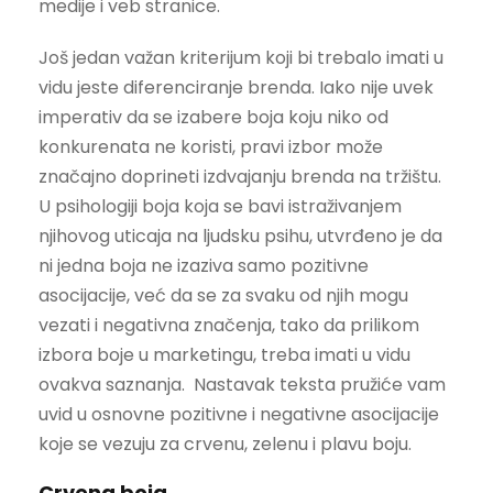
medije i veb stranice.
Još jedan važan kriterijum koji bi trebalo imati u
vidu jeste diferenciranje brenda. Iako nije uvek
imperativ da se izabere boja koju niko od
konkurenata ne koristi, pravi izbor može
značajno doprineti izdvajanju brenda na tržištu.
U psihologiji boja koja se bavi istraživanjem
njihovog uticaja na ljudsku psihu, utvrđeno je da
ni jedna boja ne izaziva samo pozitivne
asocijacije, već da se za svaku od njih mogu
vezati i negativna značenja, tako da prilikom
izbora boje u marketingu, treba imati u vidu
ovakva saznanja. Nastavak teksta pružiće vam
uvid u osnovne pozitivne i negativne asocijacije
koje se vezuju za crvenu, zelenu i plavu boju.
Crvena boja