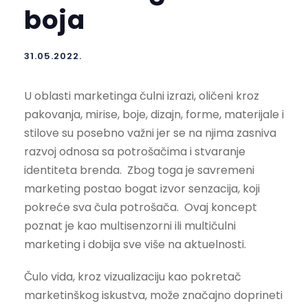
boja
31.05.2022.
U oblasti marketinga čulni izrazi, oličeni kroz
pakovanja, mirise, boje, dizajn, forme, materijale i
stilove su posebno važni jer se na njima zasniva
razvoj odnosa sa potrošačima i stvaranje
identiteta brenda. Zbog toga je savremeni
marketing postao bogat izvor senzacija, koji
pokreće sva čula potrošača. Ovaj koncept
poznat je kao multisenzorni ili multičulni
marketing i dobija sve više na aktuelnosti.
Čulo vida, kroz vizualizaciju kao pokretač
marketinškog iskustva, može značajno doprineti