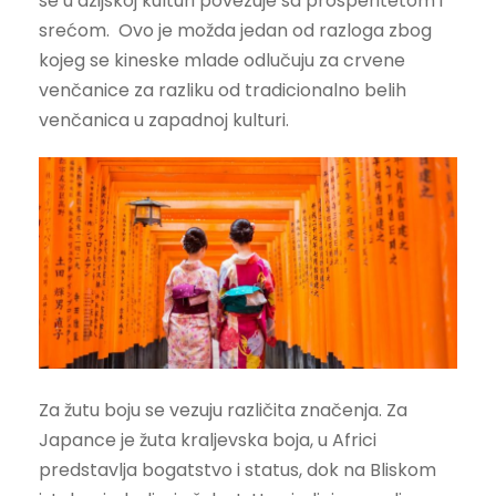
se u azijskoj kulturi povezuje sa prosperitetom i
srećom. Ovo je možda jedan od razloga zbog
kojeg se kineske mlade odlučuju za crvene
venčanice za razliku od tradicionalno belih
venčanica u zapadnoj kulturi.
Za žutu boju se vezuju različita značenja. Za
Japance je žuta kraljevska boja, u Africi
predstavlja bogatstvo i status, dok na Bliskom