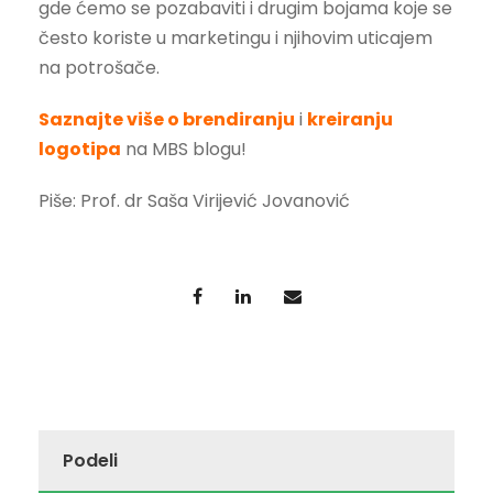
gde ćemo se pozabaviti i drugim bojama koje se
često koriste u marketingu i njihovim uticajem
na potrošače.
Saznajte više o brendiranju
i
kreiranju
logotipa
na MBS blogu!
Piše: Prof. dr Saša Virijević Jovanović
Podeli