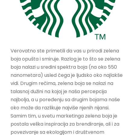
Verovatno ste primetili da vas u prirodi zelena
boja opušta i smiruje. Razlog je to što se zelena
boja nalazi u sredini spektra boja (na oko 550
nanometara) usled čega je ljudsko oko najlakše
vidi. Drugim rečima, zelena boja se nalazi na
talasnoj dužini na kojoj je naša percepcija
najbolja, a u poređenju sa drugim bojama naše
oko može da razlikuje najviše njenih nijansi.
Samim tim, u svetu marketinga zelena boja je
postala velika inspiracija za brendiranje, ali i za
povezivanje sa ekologijom i društvenom