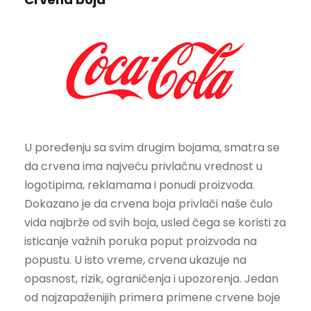
U poređenju sa svim drugim bojama, smatra se
da crvena ima najveću privlačnu vrednost u
logotipima, reklamama i ponudi proizvoda.
Dokazano je da crvena boja privlači naše čulo
vida najbrže od svih boja, usled čega se koristi za
isticanje važnih poruka poput proizvoda na
popustu. U isto vreme, crvena ukazuje na
opasnost, rizik, ograničenja i upozorenja. Jedan
od najzapaženijih primera primene crvene boje