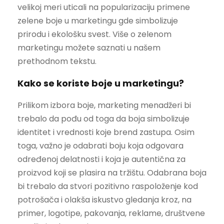
velikoj meri uticali na popularizaciju primene
zelene boje u marketingu gde simbolizuje
prirodu i ekološku svest. Više o zelenom
marketingu možete saznati u našem
prethodnom tekstu.
Kako se koriste boje u marketingu?
Prilikom izbora boje, marketing menadžeri bi
trebalo da pođu od toga da boja simbolizuje
identitet i vrednosti koje brend zastupa. Osim
toga, važno je odabrati boju koja odgovara
određenoj delatnosti i koja je autentična za
proizvod koji se plasira na tržištu. Odabrana boja
bi trebalo da stvori pozitivno raspoloženje kod
potrošača i olakša iskustvo gledanja kroz, na
primer, logotipe, pakovanja, reklame, društvene