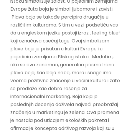
istoku simbolizuje žalost. U pojedinim zemljama
Evrope žuta boja je simbol ljubomore i zavisti.
Plava boja se takođe percipira drugačije u
različitim kulturama. S tim u vezi, podsetiću vas
da u engleskom jeziku postoji izraz „feeling blue“
koji označava osećaj tuge. Ovaj simbolizam
plave boje je prisutan u kulturi Evrope i u
pojedinim zemljama Bliskog istoka. Međutim,
ako se ovo zanemari, generalno posmatrano
plava boja, kao boja neba, mora i snage ima
veoma pozitivno značenje u većini kultura i zato
se predlaže kao dobro rešenje za
internacionalni marketing. Boja koja je
poslednjih decenija doživela najveći preobražaj
značenja u marketingu je zelena. Ova promena
je nastala pod uticajem ekoloških pokreta i
afirmacije koncepta održivog razvoja koji su u