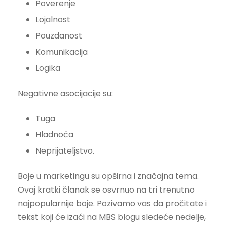
Poverenje
Lojalnost
Pouzdanost
Komunikacija
Logika
Negativne asocijacije su:
Tuga
Hladnoća
Neprijateljstvo.
Boje u marketingu su opširna i značajna tema.
Ovaj kratki članak se osvrnuo na tri trenutno
najpopularnije boje. Pozivamo vas da pročitate i
tekst koji će izaći na MBS blogu sledeće nedelje,