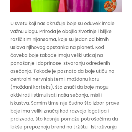
U svetu koji nas okružuje boje su oduvek imale
važnu ulogu. Priroda je obojila životinje i biljke
različitim nijansama, koje su jedan od bitnih
uslova njihovog opstanka na planeti. Kod
čoveka boje takođe imaju veliki uticaj na
ponašanje i doprinose stvaranju određenih
osećanja. Takođe je poznato da boje utiču na
centralni nervni sistem i moždanu koru
(moždani korteks), što znači da boje mogu
aktivirati i stimulisati naša sećanja, misli i
iskustva. Samim time nije čudno što izbor prave
boje ima veliki značaj kod razvoja logotipa i
proizvoda, što kasnije pomaže potrošačima da
lakše prepoznaju brend na tržištu. Istraživanja