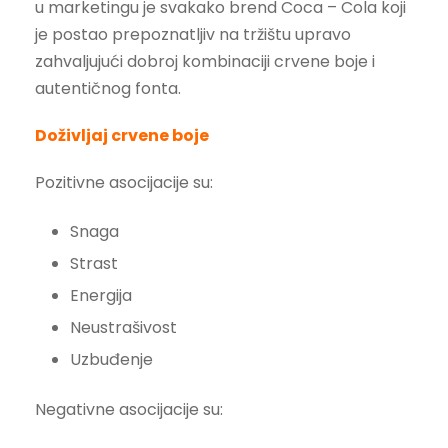
u marketingu je svakako brend Coca – Cola koji
je postao prepoznatljiv na tržištu upravo
zahvaljujući dobroj kombinaciji crvene boje i
autentičnog fonta.
Doživljaj crvene boje
Pozitivne asocijacije su:
Snaga
Strast
Energija
Neustrašivost
Uzbuđenje
Negativne asocijacije su: