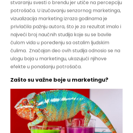
stvaranju svesti o brendu jer utiče na percepciju
potrošača. U izučavanju senzornog marketinga,
vizualizacija marketing izraza godinama je
privlačila pažnju autora, što je za rezultat imalo i
najveći broj naučnih studija koje su se bavile
čulom vida u poređenju sa ostalim ljudskim
čulima. Značajan deo ovih studija odnosio se na
ulogu boja u marketingu, ukazujući njihove
efekte u ponašanju potrošača.
Zašto su važne boje u marketingu?