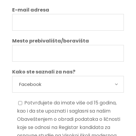
E-mail adresa
Mesto prebivališta/boravišta
Kako ste saznali za nas?
Potvrđujete da imate više od 15 godina,
kao i da ste upoznati i saglasni sa našim
Obaveštenjem o obradi podataka o ličnosti
koje se odnosi na Registar kandidata za
osnovne studije na Visokoj školi modernog