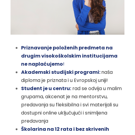
Priznavanje položenih predmeta na
drugim visokoškolskim institucijama
ne naplaćujemo
!
Akademski studijski programi:
naša
diploma je priznata i u Evropskoj uniji!
Student je u centru:
rad se odvija u malim
grupama, akcenat je na mentorstvu,
predavanja su fleksibilna i svi materijali su
dostupni online uključujući i snimljena
predavanja
Školarina na 12
rat
a i bez skrivenih