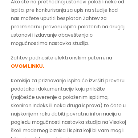
Ako ste na prethodnoj ustanovi položili neke od
ispita, pre konkurisanja za upis na studije kod
nas možete uputiti besplatan Zahtev za
preliminarnu proveru ispita položenih na drugoj
ustanovi i izdavanje obaveštenja o
mogućnostima nastavka studija.
Zahtev podnosite elektronskim putem, na
OVOM LINKU.
Komisija za priznavanje ispita će izvršiti proveru
podataka i dokumentacije koju priložite
(najčešće uverenje o položenim ispitima,
skeniran indeks ili neka druga isprava) te ćete u
najskorijem roku dobiti povratnu informaciju u
pogledu mogućnosti nastavka studija na Visokoj
školi modernog biznisa i ispita koji bi Vam mogli