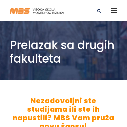
Prelazak sa drugih
fakulteta
Nezadovoljni ste
studijama ili ste ih
napustili? MBS Vam pruža
novu šansu!