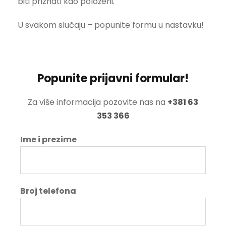
biti priznati kao položeni.
U svakom slučaju – popunite formu u nastavku!
Popunite prijavni formular!
Za više informacija pozovite nas na
+381 63
353 366
Ime i prezime
Broj telefona