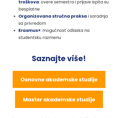
troškova
:
overe semestra i prijave ispita su
besplatne
Organizovana stručna praksa
i saradnja
sa privredom
Erasmus+
:
mogućnost odlaska na
studentsku razmenu
Saznajte više!
Osnovne akademske studije
Master akademske studije