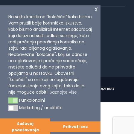
x
Studentska praksa
Na sajtu koristimo "kolačiće" kako bismo
Centar za razvoj projekata
Vam pružili bolje korisničko iskustvo,
kako bismo analizirali Internet saobraćaj
Centar za karijerno vođenje
koji dolazi na sajt i odlazi sa njega, kao i
Škola stranih jezika
radi praćenja ponašanja korisnika na
Aktuelni konkursi
sajtu radi ciljanog oglašavanja.
Neobavezne "kolačiće", koji se odnose
na oglašavanje i praćenje saobraćaja,
možete odlučiti da ne prihvatite
opcijama u nastavku. Obavezni
"kolačići" su oni koji omogućavaju
funkcionisanje ovog sajta, tako da ih
Copyright 2026, Visoka škola modernog biznisa
nije moguće odbiti.
Saznajte više
Funkcionalni
Funkcionalni
Marketing / analitički
Marketing / analitički
Sačuvaj
Prihvati sve
podešavanja