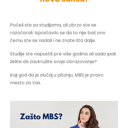
Počeli ste sa studijama, ali ubrzo ste se
razočarali. Ispostavilo se da to nije baš ono
čemu ste se nadali i ne znate šta dalje.
Studije ste napustili pre više godina ali sada ipak
želite da zaokružite svoje obrazovanje?
Koji god da je slučaj u pitanju, MBS je pravo
mesto za Vas.