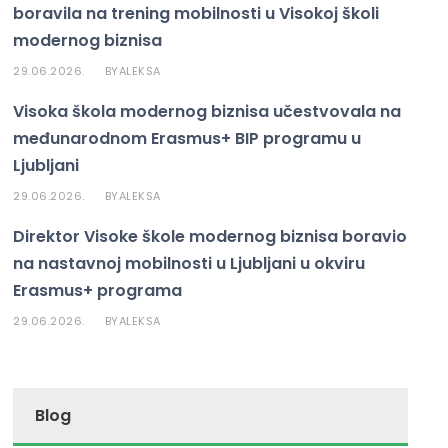
el
boravila na trening mobilnosti u Visokoj školi
k
modernog biznisa
29.06.2026.
ALEKSA
BY
Visoka škola modernog biznisa učestvovala na
međunarodnom Erasmus+ BIP programu u
Ljubljani
29.06.2026.
ALEKSA
BY
Direktor Visoke škole modernog biznisa boravio
na nastavnoj mobilnosti u Ljubljani u okviru
Erasmus+ programa
29.06.2026.
ALEKSA
BY
Blog