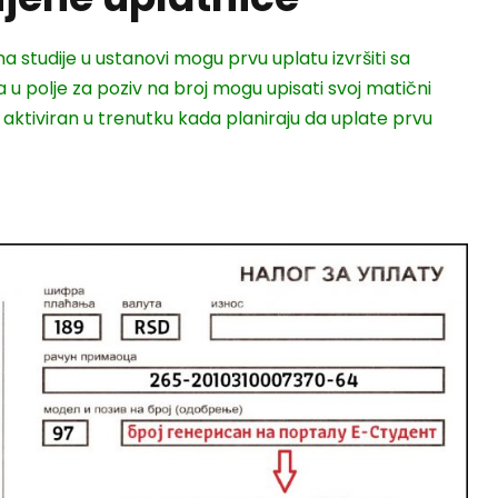
u na studije u ustanovi mogu prvu uplatu izvršiti sa
 u polje za poziv na broj mogu upisati svoj matični
e aktiviran u trenutku kada planiraju da uplate prvu