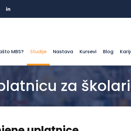
ašto MBS?
Studije
Nastava
Kursevi
Blog
Kari
platnicu za školar
jene uplatnice