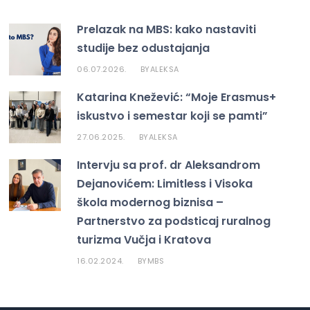
Prelazak na MBS: kako nastaviti
studije bez odustajanja
06.07.2026.
ALEKSA
BY
Katarina Knežević: “Moje Erasmus+
iskustvo i semestar koji se pamti”
27.06.2025.
ALEKSA
BY
Intervju sa prof. dr Aleksandrom
Dejanovićem: Limitless i Visoka
škola modernog biznisa –
Partnerstvo za podsticaj ruralnog
turizma Vučja i Kratova
16.02.2024.
MBS
BY