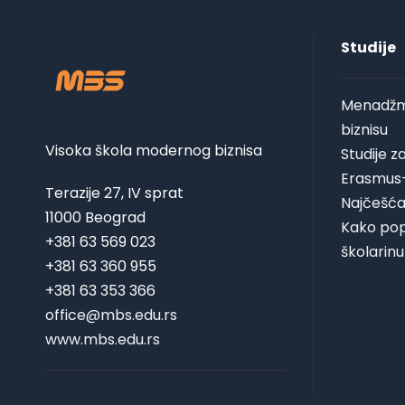
Studije
Menadžm
biznisu
Visoka škola modernog biznisa
Studije 
Erasmus
Terazije 27, IV sprat
Najčešća
11000 Beograd
Kako pop
+381 63 569 023
školarinu
+381 63 360 955
+381 63 353 366
office@mbs.edu.rs
www.mbs.edu.rs