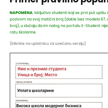
NAPOMENA
: Isključivo studenti koji se prvi put upiš
pozivom na svoj matični broj (dakle bez modela 97, a
broj), u slučaju da im nalog na portalu E-Student nij
ratu školarine.
(kliknite na uplatnicu za uvećanu verziju)