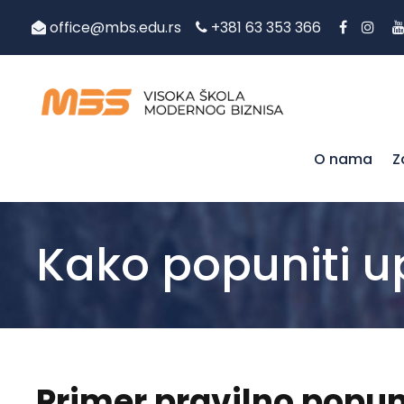
office@mbs.edu.rs
+381 63 353 366
O nama
Z
Kako popuniti u
Primer pravilno popun