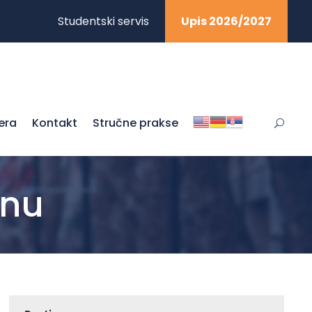
Studentski servis
Upis 2026/2027
jera
Kontakt
Stručne prakse
inu