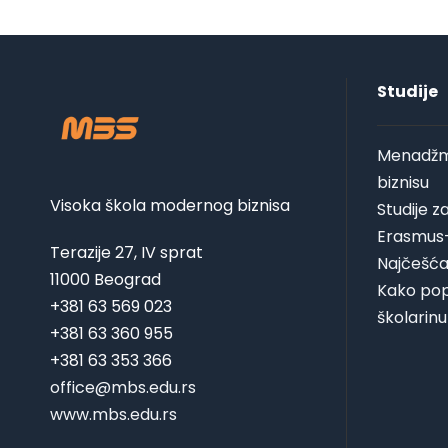
Studije
Menadžm
biznisu
Visoka škola modernog biznisa
Studije 
Erasmus
Terazije 27, IV sprat
Najčešća
11000 Beograd
Kako pop
+381 63 569 023
školarinu
+381 63 360 955
+381 63 353 366
office@mbs.edu.rs
www.mbs.edu.rs