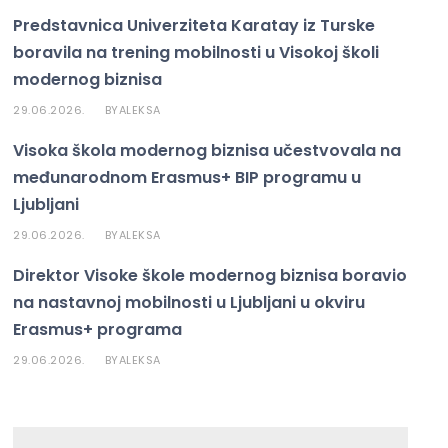
o
n
p
n
Predstavnica Univerziteta Karatay iz Turske
o
p
el
boravila na trening mobilnosti u Visokoj školi
k
modernog biznisa
29.06.2026.
ALEKSA
BY
Visoka škola modernog biznisa učestvovala na
međunarodnom Erasmus+ BIP programu u
Ljubljani
29.06.2026.
ALEKSA
BY
Direktor Visoke škole modernog biznisa boravio
na nastavnoj mobilnosti u Ljubljani u okviru
Erasmus+ programa
29.06.2026.
ALEKSA
BY