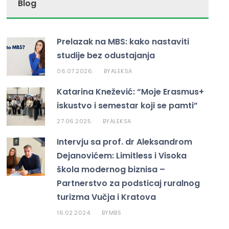
Blog
Prelazak na MBS: kako nastaviti
studije bez odustajanja
06.07.2026.
ALEKSA
BY
Katarina Knežević: “Moje Erasmus+
iskustvo i semestar koji se pamti”
27.06.2025.
ALEKSA
BY
Intervju sa prof. dr Aleksandrom
Dejanovićem: Limitless i Visoka
škola modernog biznisa –
Partnerstvo za podsticaj ruralnog
turizma Vučja i Kratova
16.02.2024.
MBS
BY