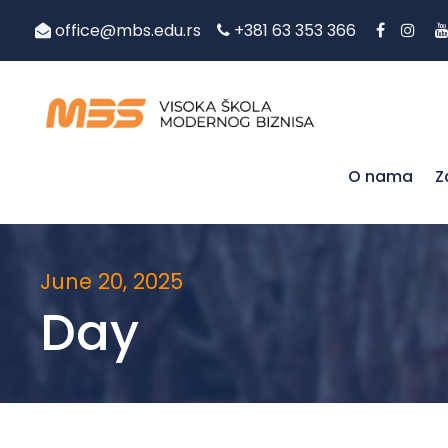
office@mbs.edu.rs
+381 63 353 366
O nama
Z
June 20, 2025
Day