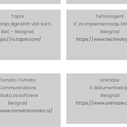
Tapni
Tehnologent
nja digitalnih vizit karti
IT za implementaciju ER
Beč – Beograd
Beograd
tps://rs.tapni.com/
https://www.technolog
Tomato Tomato
Unimaze
Communications
E dokumentadci
buka za softvere
Beograd
Beograd
https://www.unimaze.
/www.tomatotomato.rs/