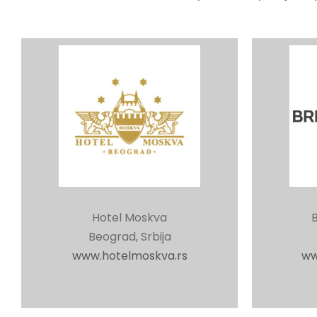
Hotel Moskva
B
Beograd, Srbija
www.hotelmoskva.rs
ww