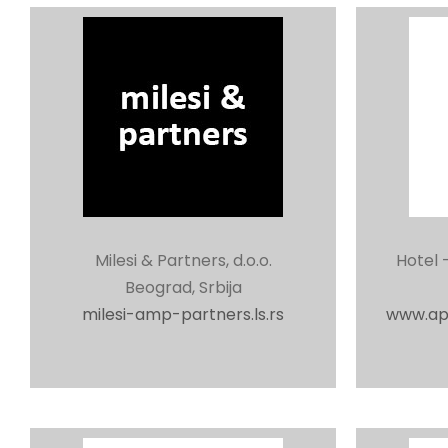
Milesi & Partners, d.o.o.
Hotel 
Beograd, Srbija
milesi-amp-partners.ls.rs
www.ap