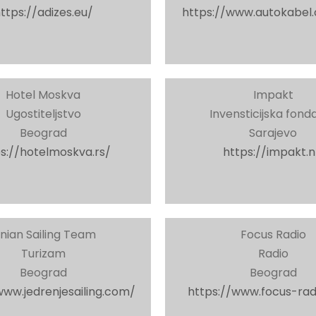
ttps://adizes.eu/
https://www.autokabel
Hotel Moskva
Impakt
Ugostiteljstvo
Invensticijska fonda
Beograd
Sarajevo
s://hotelmoskva.rs/
https://impakt.n
onian Sailing Team
Focus Radio
Turizam
Radio
Beograd
Beograd
www.jedrenjesailing.com/
https://www.focus-rad