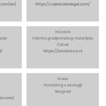
.com/en/
https://cvjeticaninlegal.com/
InColors
cija
Fabrika gradjevinskog materijala
Čačak
l/
https://incolors.co.rs
Gress
Konsalting u ekologiji
Beograd
io.com/