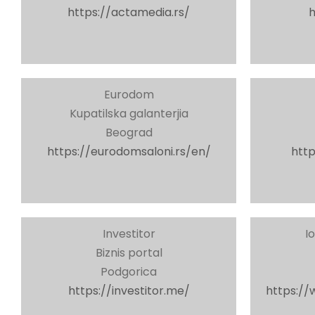
https://actamedia.rs/
h
Eurodom
Kupatilska galanterjia
Beograd
https://eurodomsaloni.rs/en/
http
Investitor
I
Biznis portal
Podgorica
https://investitor.me/
https://