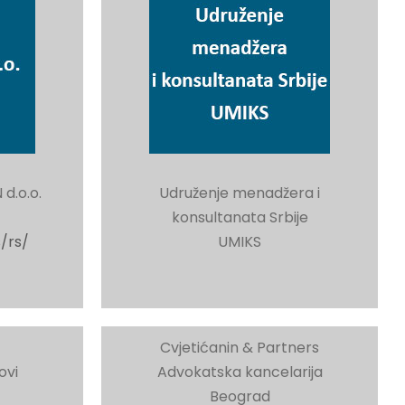
d.o.o.
Udruženje menadžera i
konsultanata Srbije
/rs/
UMIKS
Cvjetićanin & Partners
ovi
Advokatska kancelarija
Beograd