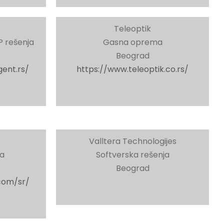
Teleoptik
P rešenja
Gasna oprema
Beograd
ent.rs/
https://www.teleoptik.co.rs/
Valltera Technologijes
ja
Softverska rešenja
Beograd
com/sr/