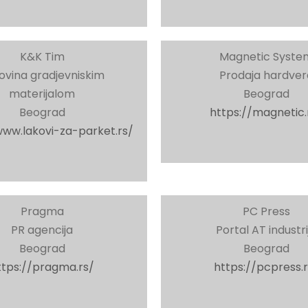
K&K Tim
Magnetic Syste
ovina gradjevniskim
Prodaja hardver
materijalom
Beograd
Beograd
https://magnetic.
www.lakovi-za-parket.rs/
Pragma
PC Press
PR agencija
Portal AT industri
Beograd
Beograd
ttps://pragma.rs/
https://pcpress.r