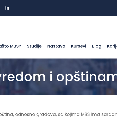
ašto MBS?
Studije
Nastava
Kursevi
Blog
Kari
ivredom i opština
pština, odnosno gradova, sa kojima MBS ima saradn