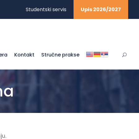
Studentski servis
Upis 2026/2027
jera
Kontakt
Stručne prakse
ma
ju.