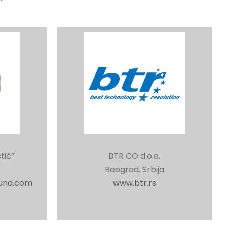
tić”
BTR CO d.o.o.
Beograd, Srbija
fund.com
www.btr.rs