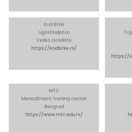
Kod Brke
Ugostiteljstvo
Trg
Veliko Gradište
https://kodbrke.rs/
https://
MTC
Menadžment trening centar
Beograd
https://www.mtc.edu.rs/
h