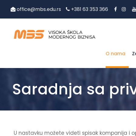
office@mbs.edu.rs
+381 63 353 366
O nama
Z
Saradnja sa pr
U nastavku možete videti spisak kompanija i o