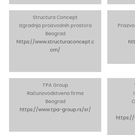
Structura Concept
Izgradnja proizvodnih prostora
Proizvod
Beograd
https://www.structuraconcept.c
ht
om/
TPA Group
Računovodstvena firma
Beograd
O
https://www.tpa-group.rs/sr/
https:/