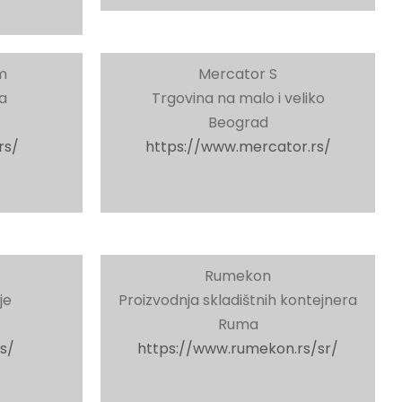
m
Mercator S
a
Trgovina na malo i veliko
Beograd
rs/
https://www.mercator.rs/
Rumekon
je
Proizvodnja skladištnih kontejnera
Ruma
s/
https://www.rumekon.rs/sr/