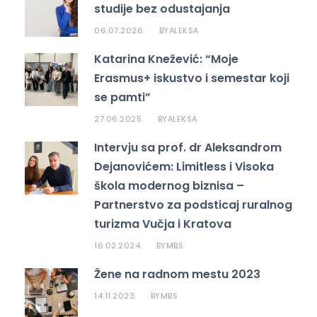
studije bez odustajanja
k
06.07.2026.
ALEKSA
BY
Katarina Knežević: “Moje
Erasmus+ iskustvo i semestar koji
se pamti”
27.06.2025.
ALEKSA
BY
Intervju sa prof. dr Aleksandrom
Dejanovićem: Limitless i Visoka
škola modernog biznisa –
Partnerstvo za podsticaj ruralnog
turizma Vučja i Kratova
16.02.2024.
MBS
BY
Žene na radnom mestu 2023
14.11.2023.
MBS
BY