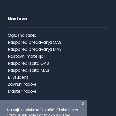
Nastava
Oglasna tabla
Raspored predavanja OAS
Raspored predavanja MAS
Nastavni materijali
Raspored ispita OAS
Raspored ispita MAS
E-Student
Završni radovi
Master radovi
x
Na sajtu koristimo "kolačiće" kako bismo
Vam pružili bolje korisničko iskustvo,