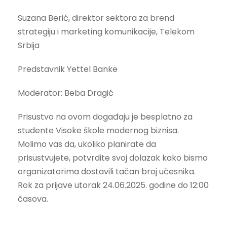
Suzana Berić, direktor sektora za brend
strategiju i marketing komunikacije, Telekom
Srbija
Predstavnik Yettel Banke
Moderator: Beba Dragić
Prisustvo na ovom događaju je besplatno za
studente Visoke škole modernog biznisa.
Molimo vas da, ukoliko planirate da
prisustvujete, potvrdite svoj dolazak kako bismo
organizatorima dostavili tačan broj učesnika.
Rok za prijave utorak 24.06.2025. godine do 12:00
časova.