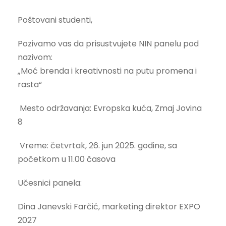
Poštovani studenti,
Pozivamo vas da prisustvujete NIN panelu pod
nazivom:
„Moć brenda i kreativnosti na putu promena i
rasta“
Mesto održavanja: Evropska kuća, Zmaj Jovina
8
Vreme: četvrtak, 26. jun 2025. godine, sa
početkom u 11.00 časova
Učesnici panela:
Dina Janevski Farčić, marketing direktor EXPO
2027