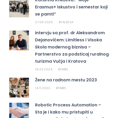
Erasmus+ iskustvo i semestar koji
se pamti”
27.06.2025.
ALEKSA
BY
Intervju sa prof. dr Aleksandrom
Dejanovićem: Limitless i Visoka
škola modernog biznisa –
Partnerstvo za podsticaj ruralnog
turizma Vučja i Kratova
16.02.2024.
MBS
BY
Žene na radnom mestu 2023
14.11.2023.
MBS
BY
Robotic Process Automation –
šta je i kako mu pristupiti u