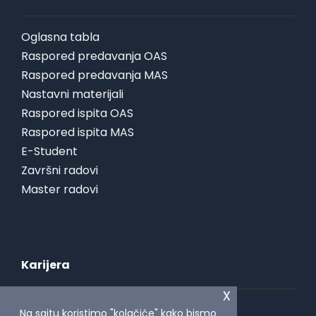
Oglasna tabla
Raspored predavanja OAS
Raspored predavanja MAS
Nastavni materijali
Raspored ispita OAS
Raspored ispita MAS
E-Student
Završni radovi
Master radovi
Karijera
x
Studentska praksa
Na sajtu koristimo "kolačiće" kako bismo