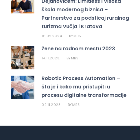
Dejanovićem: Limitless i Visoka
škola modernog biznisa –
Partnerstvo za podsticaj ruralnog
turizma Vučja i Kratova
16.02.2024.
MBS
BY
Žene na radnom mestu 2023
14.11.2023.
MBS
BY
Robotic Process Automation –
šta je i kako mu pristupiti u
procesu digitalne transformacije
09.11.2023.
MBS
BY