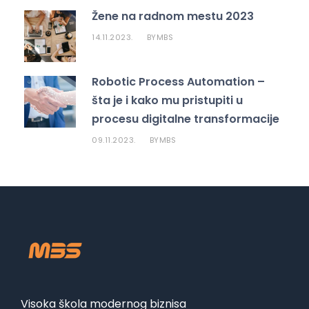
Žene na radnom mestu 2023
14.11.2023.
MBS
BY
Robotic Process Automation –
šta je i kako mu pristupiti u
procesu digitalne transformacije
09.11.2023.
MBS
BY
Visoka škola modernog biznisa