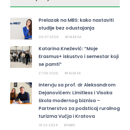
b
dI
A
o
n
p
Prelazak na MBS: kako nastaviti
o
p
studije bez odustajanja
k
06.07.2026.
ALEKSA
BY
Katarina Knežević: “Moje
Erasmus+ iskustvo i semestar koji
se pamti”
27.06.2025.
ALEKSA
BY
Intervju sa prof. dr Aleksandrom
Dejanovićem: Limitless i Visoka
škola modernog biznisa –
Partnerstvo za podsticaj ruralnog
turizma Vučja i Kratova
16.02.2024.
MBS
BY