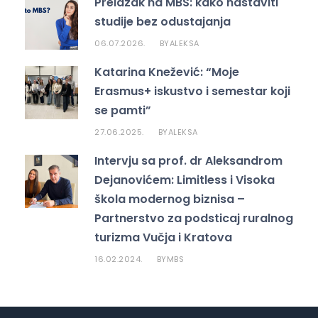
Prelazak na MBS: kako nastaviti
studije bez odustajanja
06.07.2026.
ALEKSA
BY
Katarina Knežević: “Moje
Erasmus+ iskustvo i semestar koji
se pamti”
27.06.2025.
ALEKSA
BY
Intervju sa prof. dr Aleksandrom
Dejanovićem: Limitless i Visoka
škola modernog biznisa –
Partnerstvo za podsticaj ruralnog
turizma Vučja i Kratova
16.02.2024.
MBS
BY