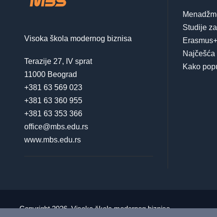
Menadžme
Studije z
Visoka škola modernog biznisa
Erasmus+
Najčešća 
Terazije 27, IV sprat
Kako popu
11000 Beograd
+381 63 569 023
+381 63 360 955
+381 63 353 366
office@mbs.edu.rs
www.mbs.edu.rs
Copyright 2026, Visoka škola modernog biznisa