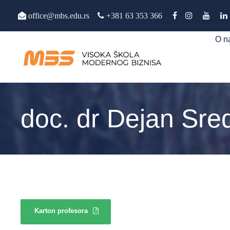
office@mbs.edu.rs
+381 63 353 366
O n
doc. dr Dejan Sre
Karton profesora