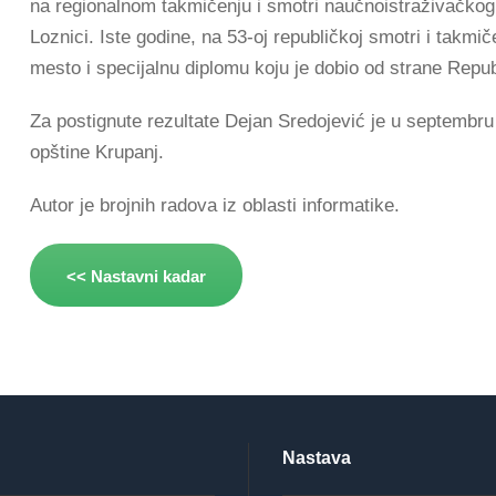
na regionalnom takmičenju i smotri naučnoistraživačkog
Loznici. Iste godine, na 53-oj republičkoj smotri i takm
mesto i specijalnu diplomu koju je dobio od strane Repub
Za postignute rezultate Dejan Sredojević je u septembr
opštine Krupanj.
Autor je brojnih radova iz oblasti informatike.
<< Nastavni kadar
Nastava