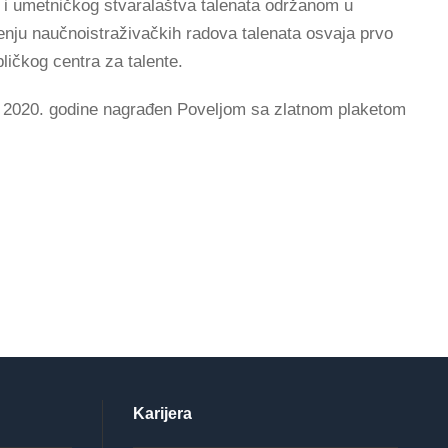
 i umetničkog stvaralaštva talenata održanom u
ičenju naučnoistraživačkih radova talenata osvaja prvo
ličkog centra za talente.
u 2020. godine nagrađen Poveljom sa zlatnom plaketom
Karijera