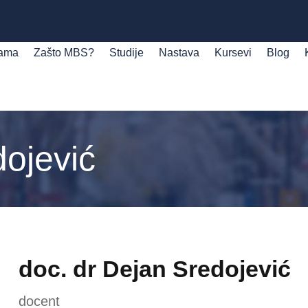
ama
Zašto MBS?
Studije
Nastava
Kursevi
Blog
dojević
doc. dr Dejan Sredojević
docent